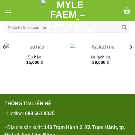
Skip
to
content
Tìm
kiếm:
Su hào
Xà lách ria
15,000
₫
29,000
₫
THÔNG TIN LIÊN HỆ
- Hotline:
098.661.8025
- Địa chỉ sản xuất:
148 Trạm Hành 2, Xã Trạm Hành, tp.
Đà Lạt, tỉnh Lâm Đồng.