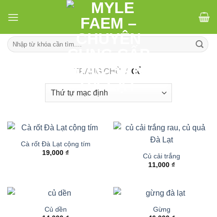
Skip
to
content
Tìm
kiếm:
TRANG CHỦ
/
CỦ
Cà rốt Đà Lạt cộng tím
19,000
₫
Củ cải trắng
11,000
₫
Củ dền
Gừng