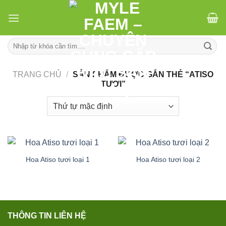
Skip
to
content
Tìm
kiếm:
TRANG CHỦ
/
SẢN PHẨM ĐƯỢC GẮN THẺ “ATISO
TƯƠI”
Hoa Atiso tươi loại 1
Hoa Atiso tươi loại 2
THÔNG TIN LIÊN HỆ