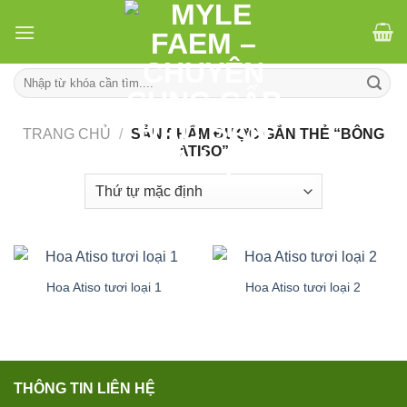
Skip
to
content
Tìm
kiếm:
TRANG CHỦ
/
SẢN PHẨM ĐƯỢC GẮN THẺ “BÔNG
ATISO”
Hoa Atiso tươi loại 1
Hoa Atiso tươi loại 2
THÔNG TIN LIÊN HỆ