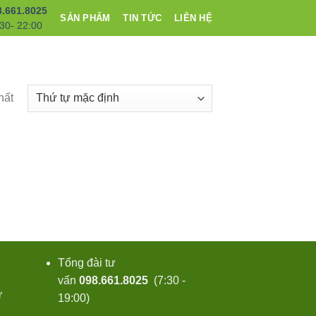
8.661.8025
SẢN PHẨM
TIN TỨC
LIÊN HỆ
30- 22:00
hất
Tổng đài tư
i
vấn
098.661.8025
(7:30 -
Ử
19:00)