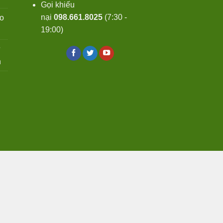
Gọi khiếu
nại
098.661.8025
(7:30 -
o
19:00)
ử
n