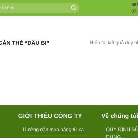
09
07:
ẮN THẺ “DÂU BI”
Hiển thị kết quả duy n
GIỚI THIỆU CÔNG TY
Về chúng tô
Hướng dẫn mua hàng từ xa
QUY ĐỊNH S
DỤNG