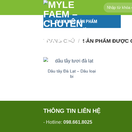
Skip
Tìm
to
kiếm:
content
DANH MỤC SẢN PHẨM
TRANG CHỦ
/
SẢN PHẨM ĐƯỢC G
Dâu tây Đà Lạt – Dâu loại
bi
THÔNG TIN LIÊN HỆ
- Hotline:
098.661.8025