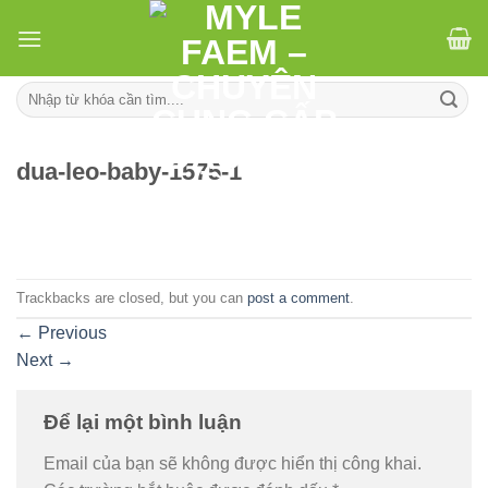
Skip
to
content
Tìm
kiếm:
dua-leo-baby-1575-1
Trackbacks are closed, but you can
post a comment
.
←
Previous
Next
→
Để lại một bình luận
Email của bạn sẽ không được hiển thị công khai.