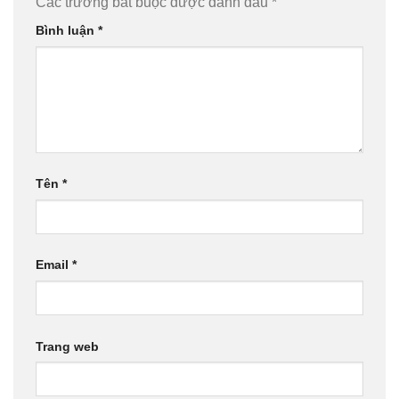
Các trường bắt buộc được đánh dấu
*
Bình luận
*
Tên
*
Email
*
Trang web