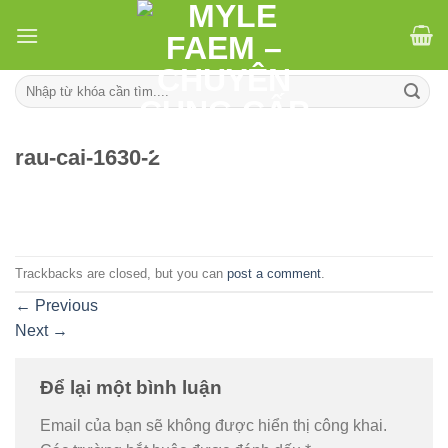
Skip
to
content
Tìm
kiếm:
rau-cai-1630-2
Trackbacks are closed, but you can
post a comment
.
←
Previous
Next
→
Để lại một bình luận
Email của bạn sẽ không được hiển thị công khai.