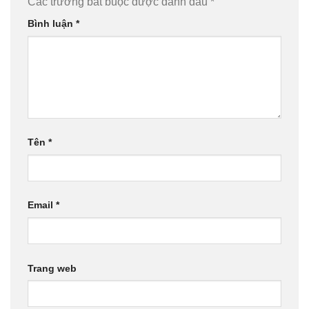
Các trường bắt buộc được đánh dấu
*
Bình luận
*
Tên
*
Email
*
Trang web