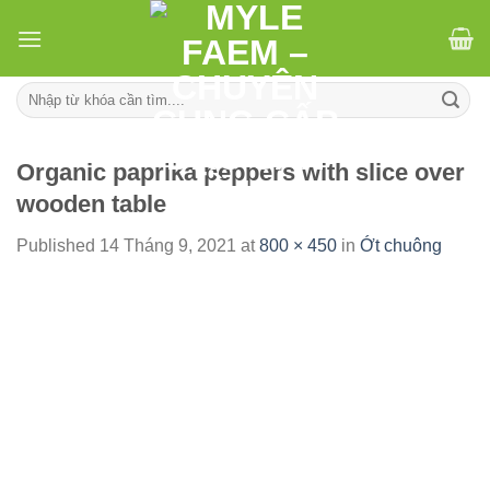
Skip
to
content
Tìm
kiếm:
Organic paprika peppers with slice over
wooden table
Published
14 Tháng 9, 2021
at
800 × 450
in
Ớt chuông