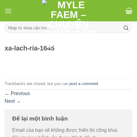
Skip
to
content
Tìm
kiếm:
xa-lach-ria-1645
Trackbacks are closed, but you can
post a comment
.
←
Previous
Next
→
Để lại một bình luận
Email của bạn sẽ không được hiển thị công khai.