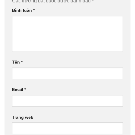
Các trường bắt buộc được đánh dấu
*
Bình luận
*
Tên
*
Email
*
Trang web