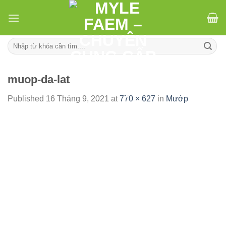
Skip
to
content
Tìm
kiếm:
muop-da-lat
Published
16 Tháng 9, 2021
at
770 × 627
in
Mướp