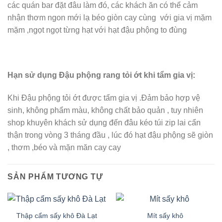
các quán bar đặt đâu làm đó, các khách ăn có thể cảm
nhận thơm ngon mới lạ béo giòn cay cùng với gia vị mặm
mặm ,ngọt ngọt từng hạt với hạt đậu phộng to đùng
Hạn sử dụng Đậu phộng rang tỏi ớt khi tẩm gia vị:
Khi Đậu phộng tỏi ớt được tẩm gia vị .Đảm bảo hợp vệ
sinh, không phẩm màu, không chất bảo quản , tuy nhiên
shop khuyên khách sử dụng đến đâu kéo túi zip lai cẩn
thận trong vòng 3 tháng đầu , lúc đó hạt đậu phộng sẽ giòn
, thơm ,béo và mặn măn cay cay
SẢN PHẨM TƯƠNG TỰ
Thập cẩm sấy khô Đà Lạt
Mít sấy khô