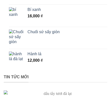
Bí xanh
16,000
₫
Chuối sứ sấy giòn
Hành lá
12,000
₫
TIN TỨC MỚI