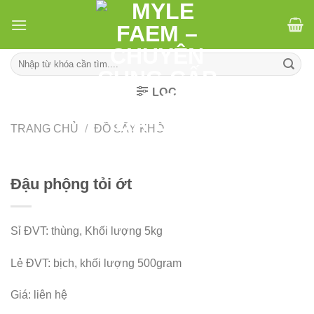
Skip
to
content
Tìm
kiếm:
LỌC
TRANG CHỦ
/
ĐỒ SẤY KHÔ
Đậu phộng tỏi ớt
Sỉ ĐVT: thùng, Khối lượng 5kg
Lẻ ĐVT: bịch, khối lượng 500gram
Giá: liên hệ