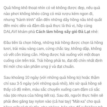
Quả hồng khô thoạt nhìn có vẻ không được đẹp, nếu quả
nào phơi không khéo cũng có mùi rượu kém ngon đi,
nhưng “hành trình” dẫn đến những dây hồng nâu khô quắt
đến mức dẻo và đậm đà quả thực là thú vị, hãy cùng
DALAVI khám phá
Cách làm hồng sấy gió Đà Lạt
nhé:
Đầu tiên là chọn hồng, những trái hồng được chọn là hồng
tươi, trái màu vàng cam, cứng chắc tay, không dập, không
có vết côn trùng cắn. Hồng được hái xuống với một đoạn
cuống còn trên trái. Trái hồng phải to, đạt độ chín nhất định
thì mới cho sản phẩm ưng ý và đạt chuẩn.
Sau khoảng 10 ngày (với những quả hồng to) hoặc thậm
chí sau 3-5 ngày (với những quả nhỏ), khi sờ quả hồng sẽ
thấy có độ mềm, màu sắc chuyển xuống cam đậm có sắc
nâu (do nhựa của hồng tiết ra). Sau đó, người thực hiện sẽ
phải đeo găng tay nylon vào (cả hai tay) “Mát-xa” cho quả