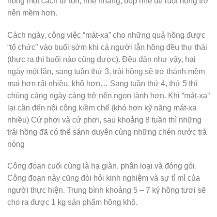
hồng một cách từ tốn, nhẹ nhàng, bóp nhẹ để ruột hồng trở
nên mềm hơn.
Cách ngày, công việc “mát-xa” cho những quả hồng được
“tổ chức” vào buổi sớm khi cả người lẫn hồng đều thư thái
(thực ra thì buổi nào cũng được). Đều đặn như vậy, hai
ngày một lần, sang tuần thứ 3, trái hồng sẽ trở thành mềm
mại hơn rất nhiều, khô hơn… Sang tuần thứ 4, thứ 5 thì
chúng càng ngày càng trở nên ngon lành hơn. Khi “mát-xa”
lại cần đến nội công kiềm chế (khó hơn kỹ năng mát-xa
nhiều) Cứ phơi và cứ phơi, sau khoảng 8 tuần thì những
trái hồng đã có thể sánh duyên cùng những chén nước trà
nóng
Công đoạn cuối cùng là hạ giàn, phân loại và đóng gói.
Công đoạn này cũng đòi hỏi kinh nghiệm và sự tỉ mỉ của
người thực hiện. Trung bình khoảng 5 – 7 ký hồng tươi sẽ
cho ra được 1 kg sản phẩm hồng khô.