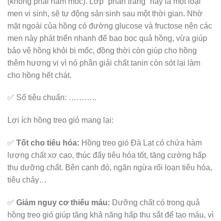
(không phải nấm mốc). Lớp “phấn trắng” này là một loại
men vi sinh, sẽ tự động sản sinh sau một thời gian. Nhờ
mặt ngoài của hồng có đường glucose và fructose nên các
men này phát triển nhanh để bao bọc quả hồng, vừa giúp
bảo vệ hồng khỏi bị mốc, đồng thời còn giúp cho hồng
thêm hương vị vì nó phân giải chất tanin còn sót lại làm
cho hồng hết chát.
✅ Số tiêu chuẩn: ………..
Lợi ích hồng treo gió mang lại:
✅
Tốt cho tiêu hóa:
Hồng treo gió Đà Lạt có chứa hàm
lượng chất xơ cao, thúc đẩy tiêu hóa tốt, tăng cường hấp
thu dưỡng chất. Bên cạnh đó, ngăn ngừa rối loạn tiêu hóa,
tiêu chảy…
✅
Giảm nguy cơ thiếu máu:
Dưỡng chất có trong quả
hồng treo gió giúp tăng khả năng hấp thu sắt để tạo máu, vì