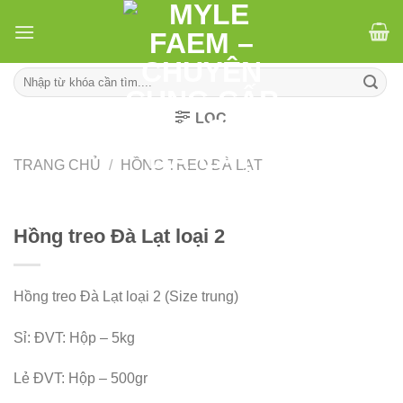
Skip
to
content
Tìm
kiếm:
LỌC
TRANG CHỦ
/
HỒNG TREO ĐÀ LẠT
Hồng treo Đà Lạt loại 2
Hồng treo Đà Lạt loại 2 (Size trung)
Sỉ: ĐVT: Hộp – 5kg
Lẻ ĐVT: Hộp – 500gr