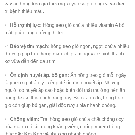
vậy ăn hồng treo gió thường xuyên sẽ giúp ngừa và điều
trị bệnh thiếu máu.
✅
Hỗ trợ thị lực:
Hồng treo gió chứa nhiều vitamin A bổ
mắt, giúp tăng cường thị lực.
✅
Bảo vệ tim mạch:
hồng treo gió ngon, ngọt, chứa nhiều
đường giúp lưu thông máu tốt, giảm nguy cơ hình thành
xơ vữa dẫn đến đau tim.
✅
Ổn định huyết áp, bổ gan:
Ăn hồng treo gió mỗi ngày
là phương pháp lý tưởng để ổn định huyết áp. Những
người có huyết áp cao hoặc biến đổi thất thường nên ăn
hồng để cải thiện tình trạng này. Bên cạnh đó, hồng treo
gió còn giúp bổ gan, giải độc rượu bia nhanh chóng.
✅
Chống viêm:
Trái hồng treo gió chứa chất chống oxy
hóa mạnh có tác dụng kháng viêm, chống nhiễm trùng,
thúc đẩy làm lành vết thương nhanh chóng.