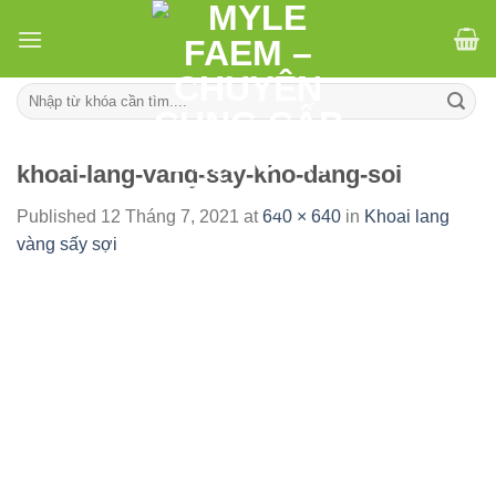
Skip
to
content
Tìm
kiếm:
khoai-lang-vang-say-kho-dang-soi
Published
12 Tháng 7, 2021
at
640 × 640
in
Khoai lang
vàng sấy sợi